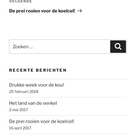
Volgend
VOLGENDE
bericht
De prei rooien voor de koelcel!
Zoeken
Zoeke
naar:
RECENTE BERICHTEN
Drukke week voor de kou!
25 februari 2018
Het land van de venkel
2 mei 2017
De prei rooien voor de koelcel!
16 april 2017