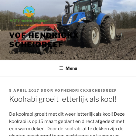
Ga
naar
de
inhoud
VOF HENDRICKX
SCHEIDREEF
Groenten met passie geteeld
Menu
GEPLAATST
5 APRIL 2017
DOOR
VOFHENDRICKXSCHEIDREEF
OP
Koolrabi groeit letterlijk als kool!
De koolrabi groeit met dit weer letterlijk als kool! Deze
koolrabi is op 15 maart geplant en direct afgedekt met
een warm deken. Door de koolrabi af te dekken zijn de